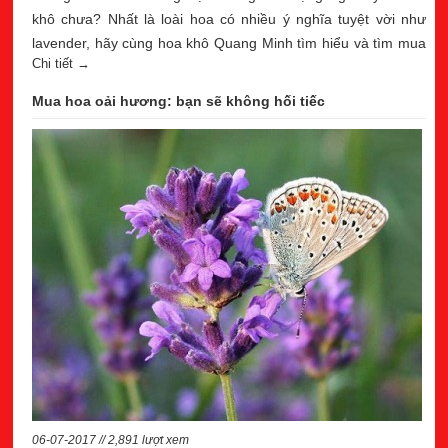
khô chưa? Nhất là loài hoa có nhiều ý nghĩa tuyệt vời như
lavender, hãy cùng hoa khô Quang Minh tìm hiểu và tìm mua
Chi tiết →
hoa lavender khô để tặng sinh nhật người yêu nhé
Mua hoa oải hương: bạn sẽ không hối tiếc
06-07-2017 // 2,891 lượt xem