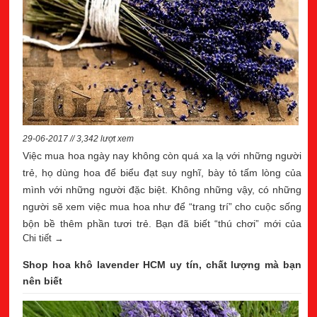
29-06-2017 // 3,342 lượt xem
Việc mua hoa ngày nay không còn quá xa lạ với những người
trẻ, họ dùng hoa để biểu đạt suy nghĩ, bày tỏ tấm lòng của
mình với những người đặc biệt. Không những vậy, có những
người sẽ xem việc mua hoa như để “trang trí” cho cuộc sống
bộn bề thêm phần tươi trẻ. Bạn đã biết “thú chơi” mới của
Chi tiết →
những người sành hoa: mua hoa oải hương khô
Shop hoa khô lavender HCM uy tín, chất lượng mà bạn
nên biết