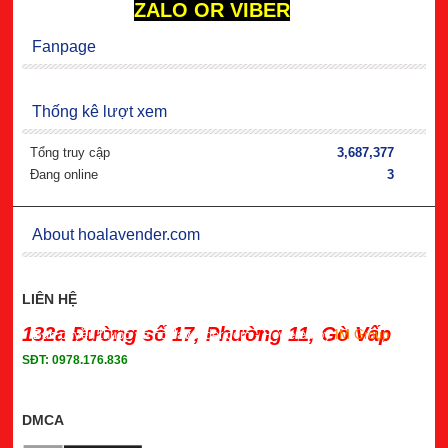
ZALO OR VIBER
Fanpage
Thống kê lượt xem
Tổng truy cập
3,687,377
Đang online
3
About hoalavender.com
LIÊN HỆ
132a Đường số 17, Phường 11, Gò Vấp
Bản quyền thuộc về hoalavender.com
- Powered by
IM Group
SĐT: 0978.176.836
DMCA