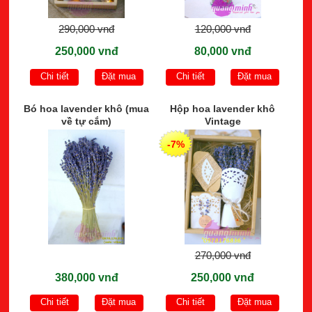
290,000 vnđ
120,000 vnđ
250,000 vnđ
80,000 vnđ
Chi tiết
Đặt mua
Chi tiết
Đặt mua
Bó hoa lavender khô (mua
Hộp hoa lavender khô
về tự cắm)
Vintage
-7%
270,000 vnđ
380,000 vnđ
250,000 vnđ
Chi tiết
Đặt mua
Chi tiết
Đặt mua