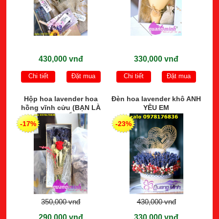
430,000 vnđ
330,000 vnđ
Chi tiết
Đặt mua
Chi tiết
Đặt mua
Hộp hoa lavender hoa
Đèn hoa lavender khô ANH
hồng vĩnh cửu (BẠN LÀ
YÊU EM
DUY NHẤT)
-17%
-23%
350,000 vnđ
430,000 vnđ
290,000 vnđ
330,000 vnđ