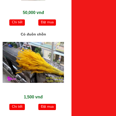
50,000 vnđ
Chi tiết
Đặt mua
Cỏ đuôn chồn
1,500 vnđ
Chi tiết
Đặt mua