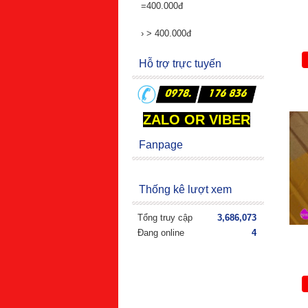
=400.000đ
›
> 400.000đ
Hỗ trợ trực tuyến
ZALO OR VIBER
Fanpage
Thống kê lượt xem
Tổng truy cập
3,686,073
Đang online
4