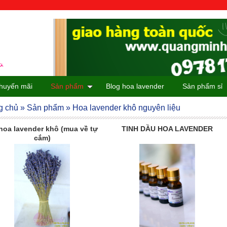
huyến mãi
Sản phẩm
Blog hoa lavender
Sản phẩm sỉ
g chủ
»
Sản phẩm
»
Hoa lavender khô nguyên liệu
hoa lavender khô (mua về tự
TINH DẦU HOA LAVENDER
cắm)