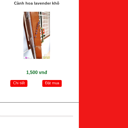
Cành hoa lavender khô
1,500 vnđ
Chi tiết
Đặt mua