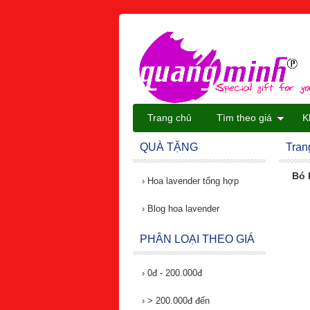
Trang chủ
Tìm theo giá
K
QUÀ TẶNG
Tran
Bó 
›
Hoa lavender tổng hợp
›
Blog hoa lavender
PHÂN LOẠI THEO GIÁ
›
0đ - 200.000đ
›
> 200.000đ đến