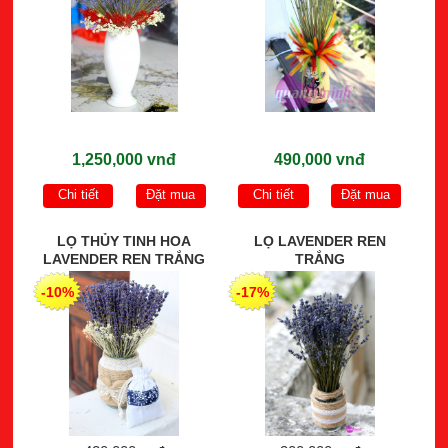
1,250,000 vnđ
490,000 vnđ
Chi tiết
Đặt mua
Chi tiết
Đặt mua
LỌ THỦY TINH HOA
LỌ LAVENDER REN
LAVENDER REN TRẮNG
TRẮNG
-10%
-17%