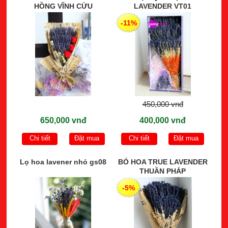
HỒNG VĨNH CỬU
LAVENDER VT01
-11%
450,000 vnđ
650,000 vnđ
400,000 vnđ
Chi tiết
Đặt mua
Chi tiết
Đặt mua
Lọ hoa lavener nhỏ gs08
BÓ HOA TRUE LAVENDER
THUẦN PHÁP
-5%