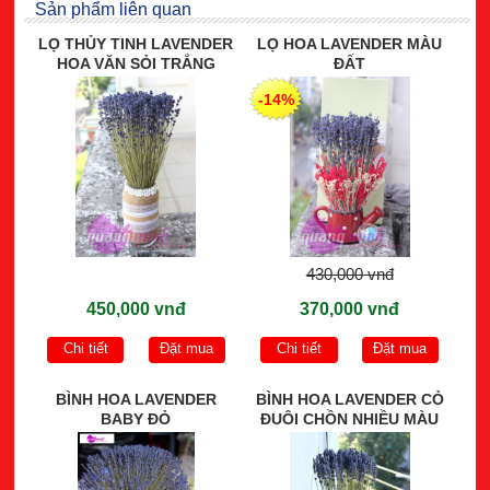
Sản phẩm liên quan
LỌ THỦY TINH LAVENDER
LỌ HOA LAVENDER MÀU
HOA VĂN SỎI TRẮNG
ĐẤT
-14%
430,000 vnđ
450,000 vnđ
370,000 vnđ
Chi tiết
Đặt mua
Chi tiết
Đặt mua
BÌNH HOA LAVENDER
BÌNH HOA LAVENDER CỎ
BABY ĐỎ
ĐUÔI CHỒN NHIỀU MÀU