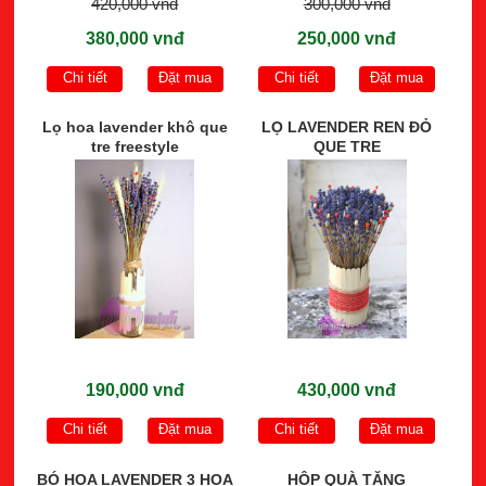
420,000 vnđ
300,000 vnđ
380,000 vnđ
250,000 vnđ
Chi tiết
Đặt mua
Chi tiết
Đặt mua
Lọ hoa lavender khô que
LỌ LAVENDER REN ĐỎ
tre freestyle
QUE TRE
190,000 vnđ
430,000 vnđ
Chi tiết
Đặt mua
Chi tiết
Đặt mua
BÓ HOA LAVENDER 3 HOA
HỘP QUÀ TẶNG