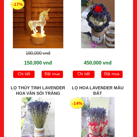
-17%
180,000 vnđ
150,000 vnđ
450,000 vnđ
Chi tiết
Đặt mua
Chi tiết
Đặt mua
LỌ THỦY TINH LAVENDER
LỌ HOA LAVENDER MÀU
HOA VĂN SỎI TRẮNG
ĐẤT
-14%