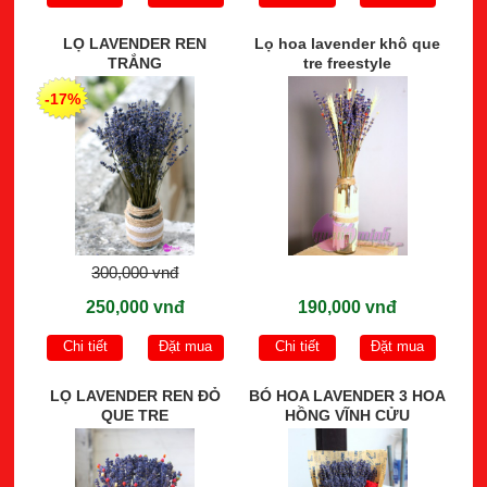
LỌ LAVENDER REN
Lọ hoa lavender khô que
TRẮNG
tre freestyle
-17%
300,000 vnđ
250,000 vnđ
190,000 vnđ
Chi tiết
Đặt mua
Chi tiết
Đặt mua
LỌ LAVENDER REN ĐỎ
BÓ HOA LAVENDER 3 HOA
QUE TRE
HỒNG VĨNH CỬU