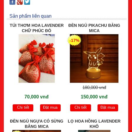
Sản phẩm liên quan
TÚI THƠM HOA LAVENDER
ĐÈN NGỦ PIKACHU BẰNG
CHỮ PHÚC ĐỎ
MICA
-17%
180,000 vnđ
70,000 vnđ
150,000 vnđ
Chi tiết
Đặt mua
Chi tiết
Đặt mua
ĐÈN NGỦ NGỰA CÓ SỪNG
LỌ HOA HỒNG LAVENDER
BẰNG MICA
KHÔ