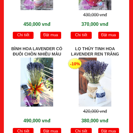
430,000 vnđ
450,000 vnđ
370,000 vnđ
Chi tiết
Đặt mua
Chi tiết
Đặt mua
BÌNH HOA LAVENDER CỎ
LỌ THỦY TINH HOA
ĐUÔI CHỒN NHIỀU MÀU
LAVENDER REN TRẮNG
-10%
420,000 vnđ
490,000 vnđ
380,000 vnđ
Chi tiết
Đặt mua
Chi tiết
Đặt mua