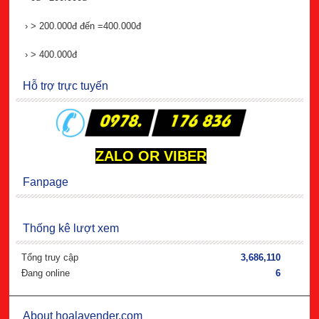
›
> 200.000đ đến =400.000đ
›
> 400.000đ
Hỗ trợ trực tuyến
ZALO OR VIBER
Fanpage
Thống kê lượt xem
Tổng truy cập
3,686,110
Đang online
6
About hoalavender.com