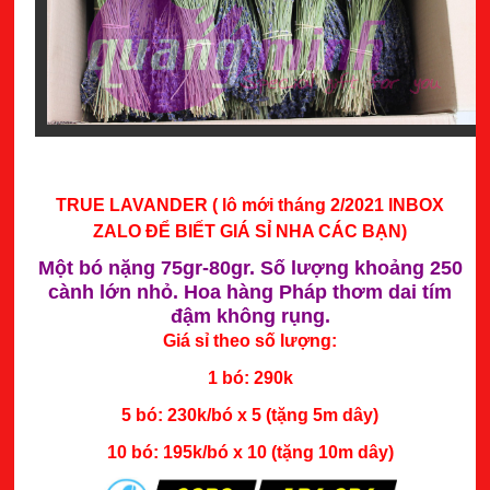
TRUE LAVANDER ( lô mới tháng 2/2021
INBOX
ZALO ĐỂ BIẾT GIÁ SỈ NHA CÁC BẠN)
Một bó nặng 75gr-80gr. Số lượng khoảng 250
cành lớn nhỏ. Hoa hàng Pháp thơm dai tím
đậm không rụng.
Giá sỉ theo số lượng:
1 bó: 290k
5 bó: 230k/bó x 5 (tặng 5m dây)
10 bó: 195k/bó x 10 (tặng 10m dây)