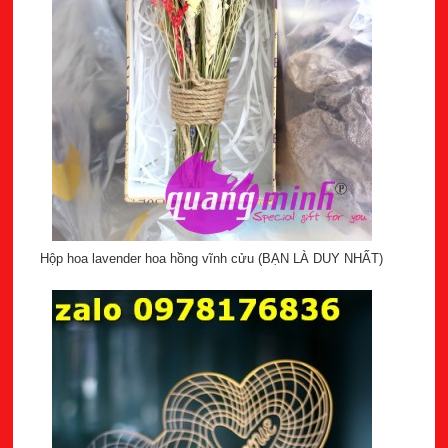
Hộp hoa lavender hoa hồng vĩnh cửu (BẠN LÀ DUY NHẤT)