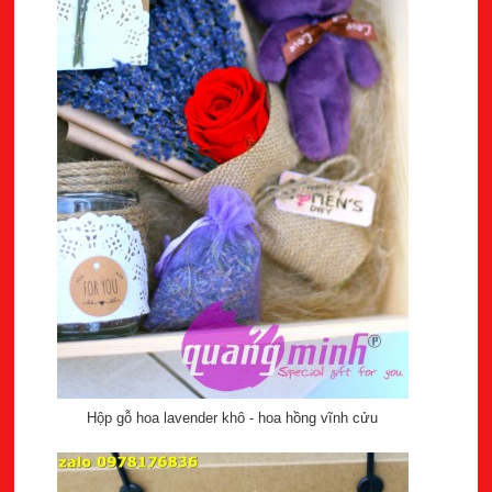
Hộp gỗ hoa lavender khô - hoa hồng vĩnh cửu