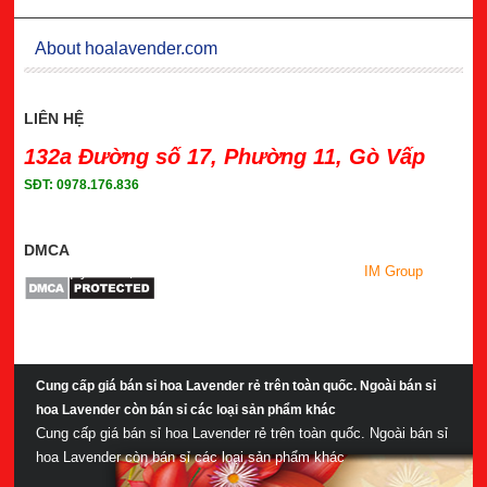
About hoalavender.com
LIÊN HỆ
132a Đường số 17, Phường 11, Gò Vấp
SĐT: 0978.176.836
DMCA
Bản quyền thuộc về hoalavender.com
- Powered by
IM Group
Cung cấp giá bán sỉ hoa Lavender rẻ trên toàn quốc. Ngoài bán sỉ
hoa Lavender còn bán sỉ các loại sản phẩm khác
Cung cấp giá bán sỉ hoa Lavender rẻ trên toàn quốc. Ngoài bán sỉ
hoa Lavender còn bán sỉ các loại sản phẩm khác