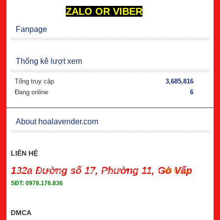
ZALO OR VIBER
Fanpage
Thống kê lượt xem
Tổng truy cập
3,685,816
Đang online
6
About hoalavender.com
LIÊN HỆ
132a Đường số 17, Phường 11, Gò Vấp
Bản quyền thuộc về hoalavender.com
- Powered by
IM Group
SĐT: 0978.176.836
DMCA