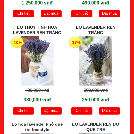
1,250,000 vnđ
490,000 vnđ
Chi tiết
Đặt mua
Chi tiết
Đặt mua
LỌ THỦY TINH HOA
LỌ LAVENDER REN
LAVENDER REN TRẮNG
TRẮNG
-10%
-17%
420,000 vnđ
300,000 vnđ
380,000 vnđ
250,000 vnđ
Chi tiết
Đặt mua
Chi tiết
Đặt mua
Lọ hoa lavender khô que
LỌ LAVENDER REN ĐỎ
tre freestyle
QUE TRE