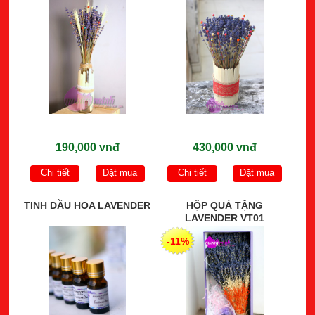
190,000 vnđ
430,000 vnđ
Chi tiết
Đặt mua
Chi tiết
Đặt mua
TINH DẦU HOA LAVENDER
HỘP QUÀ TẶNG
LAVENDER VT01
-11%