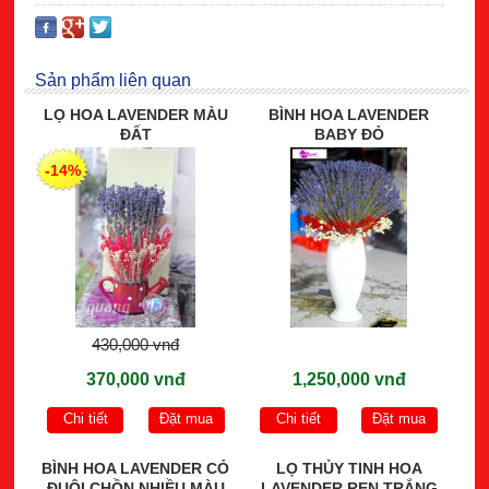
Sản phẩm liên quan
LỌ HOA LAVENDER MÀU
BÌNH HOA LAVENDER
ĐẤT
BABY ĐỎ
-14%
430,000 vnđ
370,000 vnđ
1,250,000 vnđ
Chi tiết
Đặt mua
Chi tiết
Đặt mua
BÌNH HOA LAVENDER CỎ
LỌ THỦY TINH HOA
ĐUÔI CHỒN NHIỀU MÀU
LAVENDER REN TRẮNG