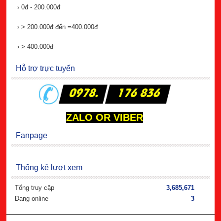
›
0đ - 200.000đ
›
> 200.000đ đến =400.000đ
›
> 400.000đ
Hỗ trợ trực tuyến
ZALO OR VIBER
Fanpage
Thống kê lượt xem
Tổng truy cập
3,685,671
Đang online
3