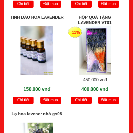
Chi tiết
Đặt mua
Chi tiết
Đặt mua
TINH DẦU HOA LAVENDER
HỘP QUÀ TẶNG
LAVENDER VT01
-11%
450,000 vnđ
150,000 vnđ
400,000 vnđ
Chi tiết
Đặt mua
Chi tiết
Đặt mua
Lọ hoa lavener nhỏ gs08