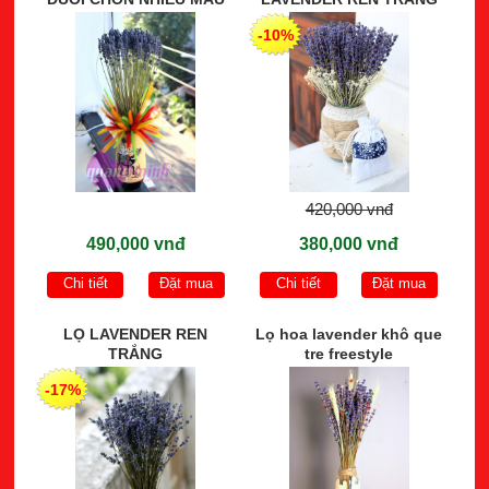
-10%
420,000 vnđ
490,000 vnđ
380,000 vnđ
Chi tiết
Đặt mua
Chi tiết
Đặt mua
LỌ LAVENDER REN
Lọ hoa lavender khô que
TRẮNG
tre freestyle
-17%