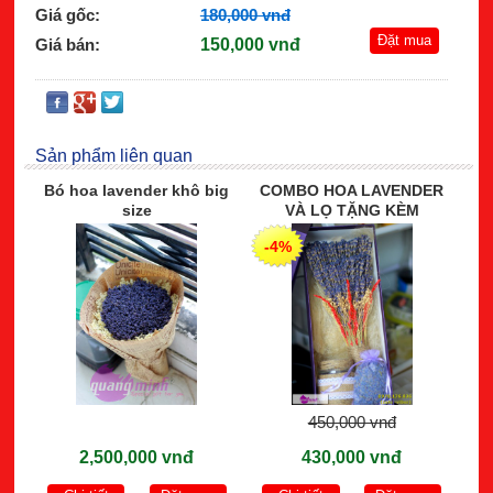
Giá gốc:
180,000 vnđ
Giá bán:
150,000 vnđ
Sản phẩm liên quan
Bó hoa lavender khô big
COMBO HOA LAVENDER
size
VÀ LỌ TẶNG KÈM
-4%
450,000 vnđ
2,500,000 vnđ
430,000 vnđ