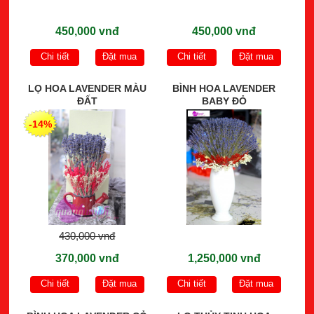
450,000 vnđ
450,000 vnđ
Chi tiết
Đặt mua
Chi tiết
Đặt mua
LỌ HOA LAVENDER MÀU
BÌNH HOA LAVENDER
ĐẤT
BABY ĐỎ
-14%
430,000 vnđ
370,000 vnđ
1,250,000 vnđ
Chi tiết
Đặt mua
Chi tiết
Đặt mua