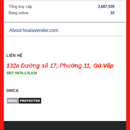
Tổng truy cập
3,687,939
Đang online
10
About hoalavender.com
LIÊN HỆ
132a Đường số 17, Phường 11, Gò Vấp
Bản quyền thuộc về hoalavender.com
- Powered by
IM Group
SĐT: 0978.176.836
DMCA