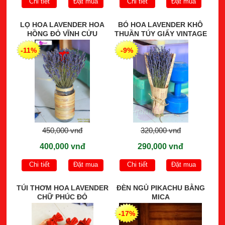
Chi tiết
Đặt mua
Chi tiết
Đặt mua
LỌ HOA LAVENDER HOA
BÓ HOA LAVENDER KHÔ
HỒNG ĐỎ VĨNH CỬU
THUẦN TÚY GIẤY VINTAGE
-11%
-9%
450,000 vnđ
320,000 vnđ
400,000 vnđ
290,000 vnđ
Chi tiết
Đặt mua
Chi tiết
Đặt mua
TÚI THƠM HOA LAVENDER
ĐÈN NGỦ PIKACHU BẰNG
CHỮ PHÚC ĐỎ
MICA
-17%