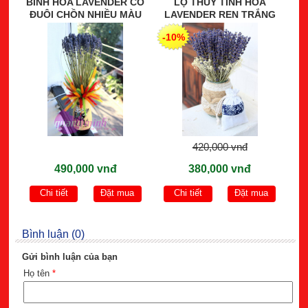
BÌNH HOA LAVENDER CỎ
LỌ THỦY TINH HOA
ĐUÔI CHỒN NHIỀU MÀU
LAVENDER REN TRẮNG
-10%
420,000 vnđ
490,000 vnđ
380,000 vnđ
Chi tiết
Đặt mua
Chi tiết
Đặt mua
Bình luận (0)
Gửi bình luận của bạn
Họ tên
*