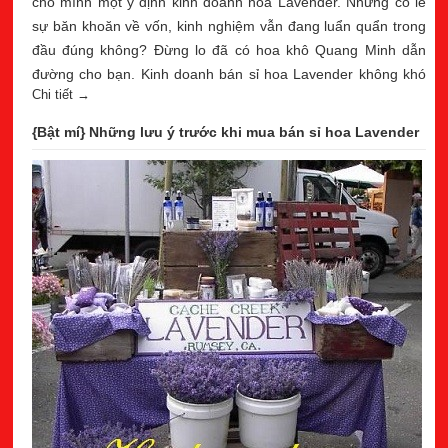
cho mình một ý định kinh doanh hoa Lavender. Nhưng có lẽ
sự băn khoăn về vốn, kinh nghiệm vẫn đang luẩn quẩn trong
đầu đúng không? Đừng lo đã có hoa khô Quang Minh dẫn
đường cho bạn. Kinh doanh bán sỉ hoa Lavender không khó
Chi tiết →
như bạn tưởng tượng đâu.
{Bật mí} Những lưu ý trước khi mua bán sỉ hoa Lavender