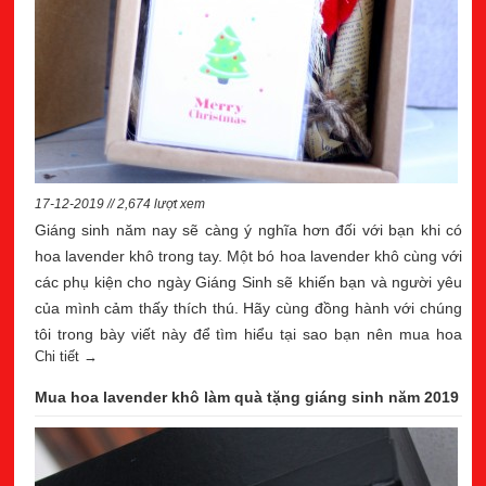
17-12-2019 // 2,674 lượt xem
Giáng sinh năm nay sẽ càng ý nghĩa hơn đối với bạn khi có
hoa lavender khô trong tay. Một bó hoa lavender khô cùng với
các phụ kiện cho ngày Giáng Sinh sẽ khiến bạn và người yêu
của mình cảm thấy thích thú. Hãy cùng đồng hành với chúng
tôi trong bày viết này để tìm hiểu tại sao bạn nên mua hoa
Chi tiết →
lavender khô trong dịp Giáng Sinh nhé.
Mua hoa lavender khô làm quà tặng giáng sinh năm 2019