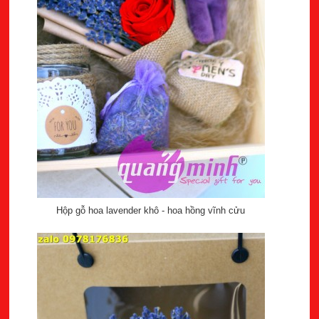
Hộp gỗ hoa lavender khô - hoa hồng vĩnh cửu