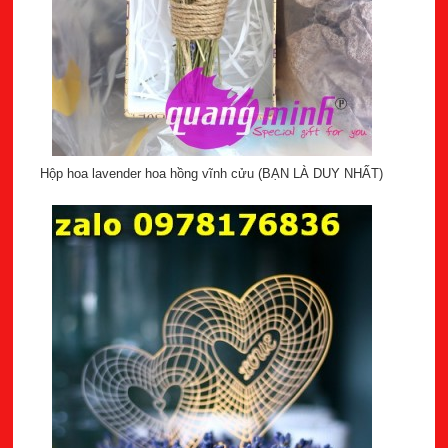
Hộp hoa lavender hoa hồng vĩnh cửu (BẠN LÀ DUY NHẤT)