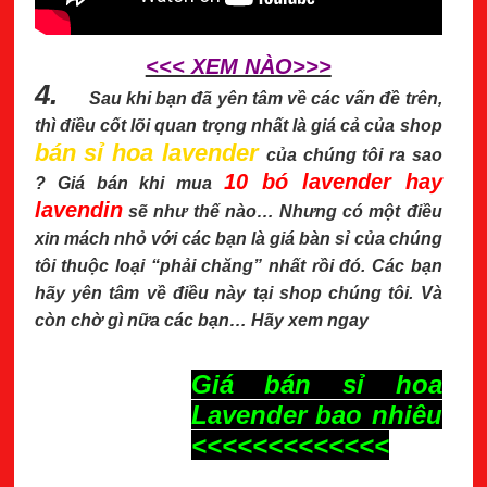
<<< XEM NÀO>>>
4.
Sau khi bạn đã yên tâm về các vấn đề trên,
thì điều cốt lõi quan trọng nhất là giá cả của shop
bán sỉ hoa lavender
của chúng tôi ra sao
10 bó lavender hay
? Giá bán khi mua
lavendin
sẽ như thế nào… Nhưng có một điều
xin mách nhỏ với các bạn là giá bàn sỉ của chúng
tôi thuộc loại “phải chăng” nhất rồi đó. Các bạn
hãy yên tâm về điều này tại shop chúng tôi. Và
còn chờ gì nữa các bạn… Hãy xem ngay
Giá bán sỉ hoa
Lavender bao nhiêu
<<<<<<<<<<<<<