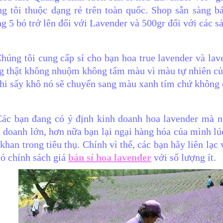
g tôi thuộc dạng rẻ trên toàn quốc. Shop sẵn sàng b
g 5 bó trở lên đối với Lavender và 500gr đối với các 
húng tôi cung cấp sỉ cho bạn hoa true lavender và la
g thật không nhuộm không tẩm màu vì màu tự nhiên củ
hi sấy khô nó sẽ chuyển sang màu xanh tím chứ không
Các bạn đang có ý định kinh doanh hoa lavender mà n
 doanh lớn, hơn nữa bạn lại ngại hàng hóa của mình lú
khan trong tiêu thụ. Chính vì thế, các bạn hãy liên lạc
có chính sách giá
bán sỉ hoa lavender
với số lượng ít.