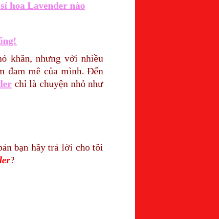
sỉ hoa Lavender nào
ống!
hó khăn, nhưng với nhiều
iềm đam mê của mình. Đến
der
chỉ là chuyện nhỏ như
n bạn hãy trả lời cho tôi
der
?