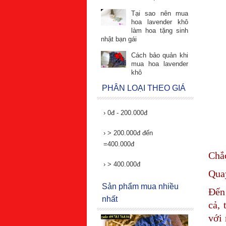
Tại sao nên mua
hoa lavender khô
làm hoa tặng sinh
nhật bạn gái
Cách bảo quản khi
mua hoa lavender
khô
PHÂN LOẠI THEO GIÁ
›
0đ - 200.000đ
›
> 200.000đ đến
=400.000đ
Chắc
›
> 400.000đ
Quay
Sản phẩm mua nhiều
Đến 
nhất
cả, 
với 