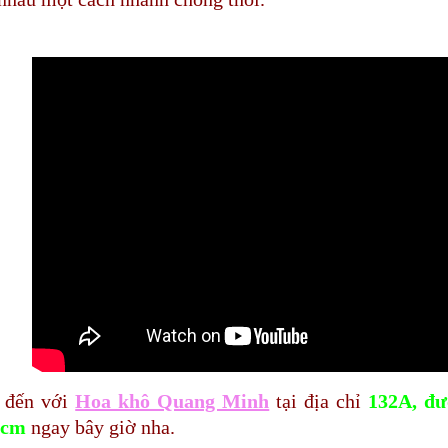
 đến với
Hoa khô Quang Minh
tại địa chỉ
132A, đư
hcm
ngay bây giờ nha.