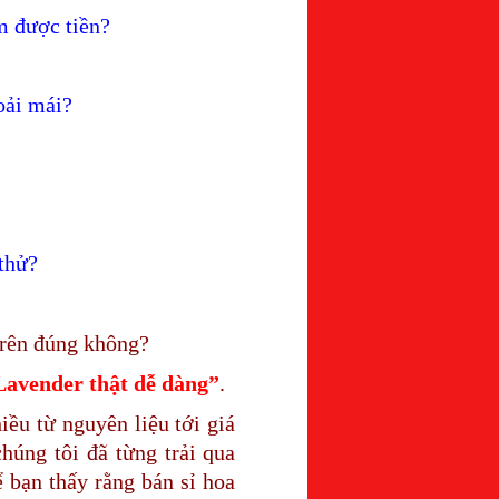
m được tiền?
oải mái?
thử?
 trên đúng không?
Lavender thật dễ dàng”
.
ều từ nguyên liệu tới giá
húng tôi đã từng trải qua
 bạn thấy rằng bán sỉ hoa