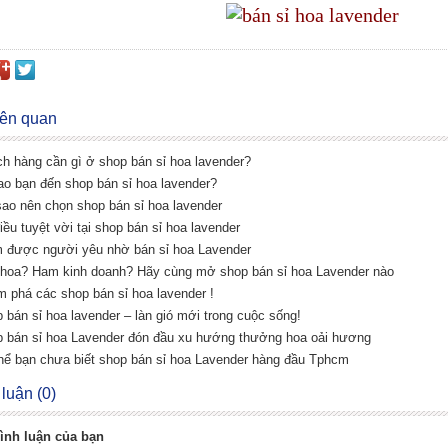
liên quan
ch hàng cần gì ở shop bán sỉ hoa lavender?
sao bạn đến shop bán sỉ hoa lavender?
 sao nên chọn shop bán sỉ hoa lavender
iều tuyệt vời tại shop bán sỉ hoa lavender
m được người yêu nhờ bán sỉ hoa Lavender
 hoa? Ham kinh doanh? Hãy cùng mở shop bán sỉ hoa Lavender nào
m phá các shop bán sỉ hoa lavender !
p bán sỉ hoa lavender – làn gió mới trong cuộc sống!
p bán sỉ hoa Lavender đón đầu xu hướng thưởng hoa oải hương
thể bạn chưa biết shop bán sỉ hoa Lavender hàng đầu Tphcm
 luận (0)
ình luận của bạn