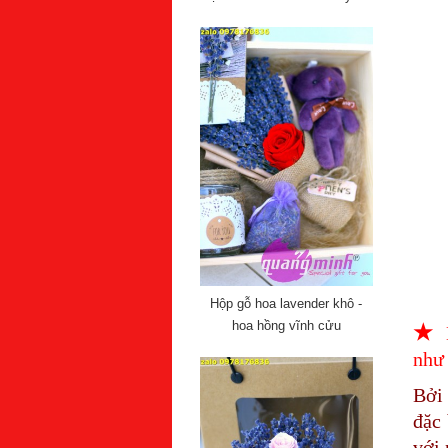
Hộp gỗ hoa lavender khô -
hoa hồng vĩnh cửu
★
như
Bởi 
đặc 
với 