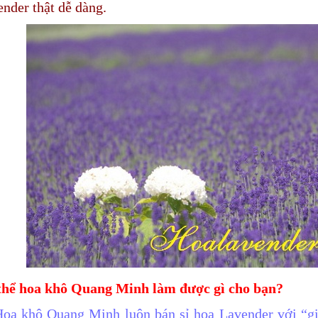
nder thật dễ dàng.
thể hoa khô Quang Minh làm được gì cho bạn?
oa khô Quang Minh luôn bán sỉ hoa Lavender với “giá