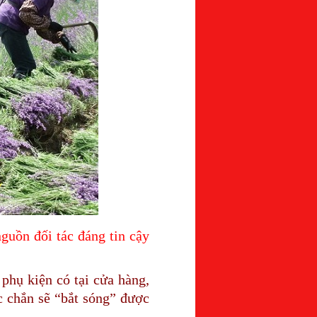
guồn đối tác đáng tin cậy
phụ kiện có tại cửa hàng,
c chắn sẽ “bắt sóng” được