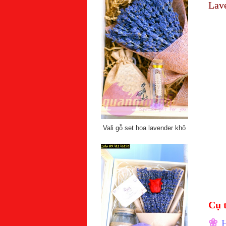
Lave
Vali gỗ set hoa lavender khô
Cụ 
❀
H