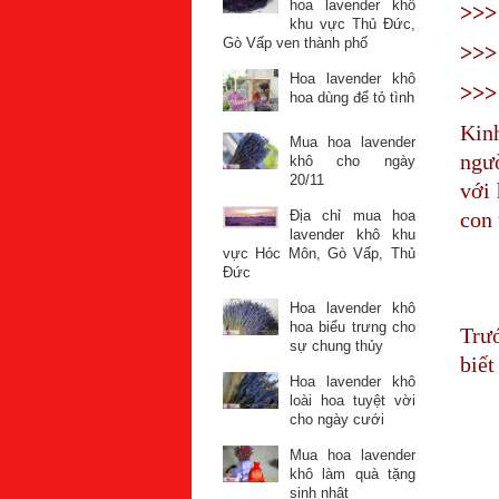
hoa lavender khô
>>
khu vực Thủ Đức,
Gò Vấp ven thành phố
>>
Hoa lavender khô
>>
hoa dùng để tỏ tình
Kin
Mua hoa lavender
ngư
khô cho ngày
20/11
với
Địa chỉ mua hoa
con 
lavender khô khu
vực Hóc Môn, Gò Vấp, Thủ
Đức
Hoa lavender khô
hoa biểu trưng cho
Trướ
sự chung thủy
biết
Hoa lavender khô
loài hoa tuyệt vời
cho ngày cưới
Mua hoa lavender
khô làm quà tặng
sinh nhật