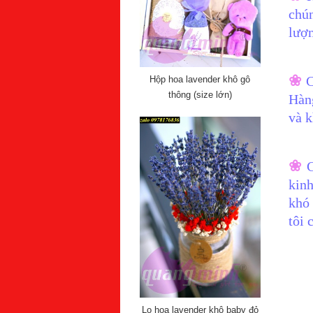
chún
lượn
❀
C
Hộp hoa lavender khô gô
thông (size lớn)
Hàn
và k
❀
kinh
khó 
tôi 
Lọ hoa lavender khô baby đỏ