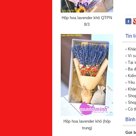
Hộp hoa lavender khô QTPN
8/3
Tin 
› Khá
› Vì 
› Tại
› Ba đ
› Kiế
› Yêu
› Khá
› Sho
› Sho
› Có 
Bình
Hộp hoa lavender khô (hộp
trung)
Gửi b