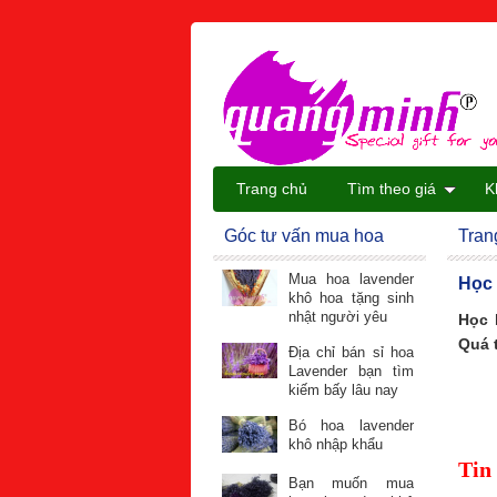
Trang chủ
Tìm theo giá
K
Góc tư vấn mua hoa
Tran
Mua hoa lavender
Học 
khô hoa tặng sinh
nhật người yêu
Học 
Quá 
Địa chỉ bán sỉ hoa
Lavender bạn tìm
kiếm bấy lâu nay
Bó hoa lavender
khô nhập khẩu
Tin
Bạn muốn mua