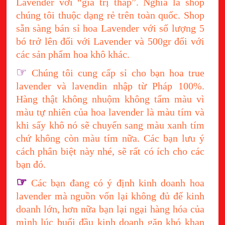
Lavender với “giá trị thấp”. Nghĩa là shop
chúng tôi thuộc dạng rẻ trên toàn quốc. Shop
sẵn sàng bán sỉ hoa Lavender với số lượng 5
bó trở lên đối với Lavender và 500gr đối với
các sản phẩm hoa khô khác.
☞
Chúng tôi cung cấp sỉ cho bạn hoa true
lavender và lavendin nhập từ Pháp 100%.
Hàng thật không nhuộm không tẩm màu vì
màu tự nhiên của hoa lavender là màu tím và
khi sấy khô nó sẽ chuyển sang màu xanh tím
chứ không còn màu tím nữa. Các bạn lưu ý
cách phân biệt này nhé, sẽ rất có ích cho các
bạn đó.
☞
Các bạn đang có ý định kinh doanh hoa
lavender mà nguồn vốn lại không đủ để kinh
doanh lớn, hơn nữa bạn lại ngại hàng hóa của
mình lúc buổi đầu kinh doanh gặp khó khan