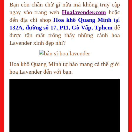
Bạn còn chần chừ gì nữa mà không truy cập
ngay vào trang web
Hoalavender.com
hoặc
đến địa chỉ shop
Hoa khô Quang Minh
tại
132A, đường số 17, P11, Gò Vấp, Tphcm
để
được tận mắt trông thấy những cành hoa
Lavender xinh đẹp nhỉ?
Hoa khô Quang Minh tự hào mang cả thế giới
hoa Lavender đến với bạn.