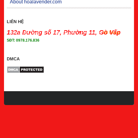
About hoalavender.com
LIÊN HỆ
132a Đường số 17, Phường 11, Gò Vấp
Bản quyền thuộc về hoalavender.com
- Powered by
IM Group
SĐT: 0978.176.836
DMCA