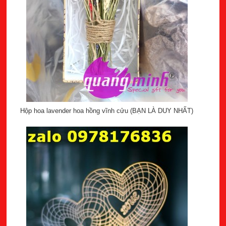
Hộp hoa lavender hoa hồng vĩnh cửu (BẠN LÀ DUY NHẤT)