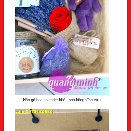
Hộp gỗ hoa lavender khô - hoa hồng vĩnh cửu