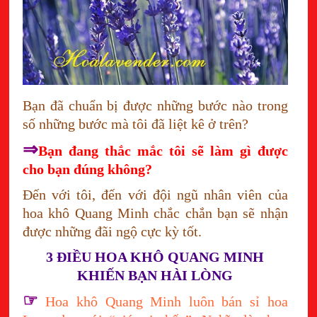
Bạn đã chuẩn bị được những bước nào trong
số những bước mà tôi đã liệt kê ở trên?
⇒
Bạn đang thắc mắc tôi sẽ làm gì được
cho bạn đúng không?
Đến với tôi, đến với đội ngũ nhân viên của
hoa khô Quang Minh chắc chắn bạn sẽ nhận
được những đãi ngộ cực kỳ tốt.
3 ĐIỀU HOA KHÔ QUANG MINH
KHIẾN BẠN HÀI LÒNG
☞
Hoa khô Quang Minh luôn bán sỉ hoa