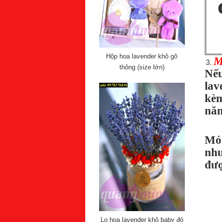
Hộp hoa lavender khô gô
M
thông (size lớn)
Nếu
lav
kèm
nă
Món
như
đượ
Lọ hoa lavender khô baby đỏ