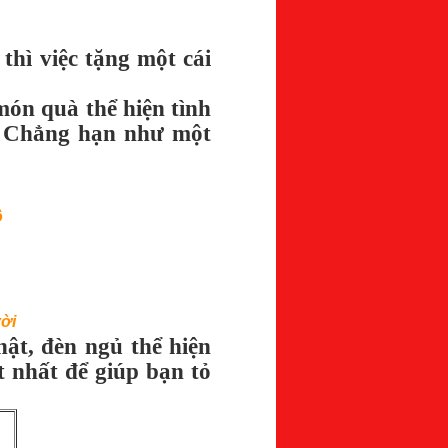
thì việc tặng một cái
ón quà thể hiện tình
. Chẳng hạn như một
ô
vời
ật, đèn ngủ thể hiện
ốt nhất để giúp bạn tỏ