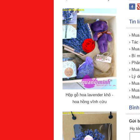
Tin 
› Mua
› Tác
› Mua
› Bí 
› Phâ
› Mua
› Lý 
› Mua
› Mua
Hộp gỗ hoa lavender khô -
› Mua
hoa hồng vĩnh cửu
Bình
Gửi b
Họ t