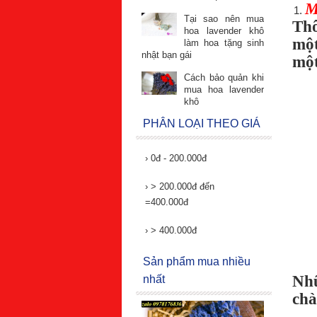
M
Tại sao nên mua
Thô
hoa lavender khô
một
làm hoa tặng sinh
nhật bạn gái
một
Cách bảo quản khi
mua hoa lavender
khô
PHÂN LOẠI THEO GIÁ
›
0đ - 200.000đ
›
> 200.000đ đến
=400.000đ
›
> 400.000đ
Sản phẩm mua nhiều
Nhữ
nhất
chà