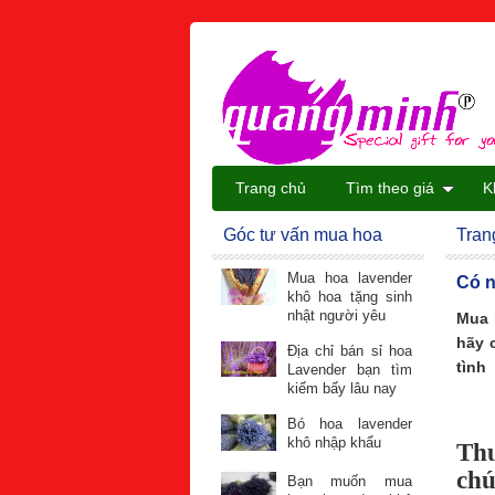
Trang chủ
Tìm theo giá
K
Góc tư vấn mua hoa
Tran
Mua hoa lavender
Có n
khô hoa tặng sinh
nhật người yêu
Mua 
hãy 
Địa chỉ bán sỉ hoa
tình
Lavender bạn tìm
kiếm bấy lâu nay
Bó hoa lavender
khô nhập khẩu
Thư
chú
Bạn muốn mua