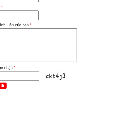
l
*
ình luận của bạn
*
ác nhận
*