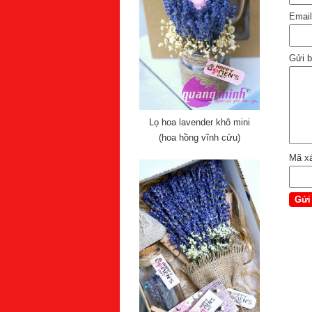
Emai
Gửi b
Lọ hoa lavender khô mini
(hoa hồng vĩnh cửu)
Mã x