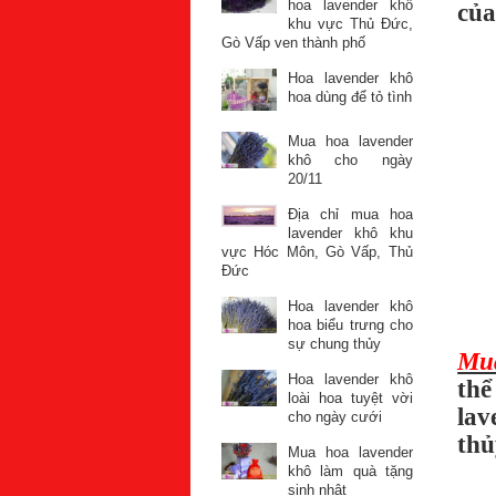
hoa lavender khô
của
khu vực Thủ Đức,
Gò Vấp ven thành phố
Hoa lavender khô
hoa dùng để tỏ tình
Mua hoa lavender
khô cho ngày
20/11
Địa chỉ mua hoa
lavender khô khu
vực Hóc Môn, Gò Vấp, Thủ
Đức
Hoa lavender khô
hoa biểu trưng cho
sự chung thủy
Mua
Hoa lavender khô
th
loài hoa tuyệt vời
lav
cho ngày cưới
thủ
Mua hoa lavender
khô làm quà tặng
sinh nhật