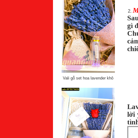
M
Sau
gì 
Chú
cảm
chi
Vali gỗ set hoa lavender khô
Lav
lời
tìn