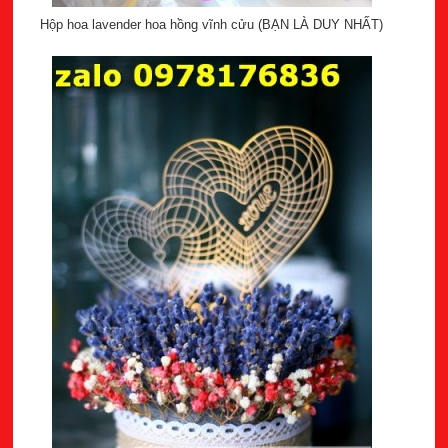
Hộp hoa lavender hoa hồng vĩnh cửu (BẠN LÀ DUY NHẤT)