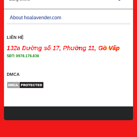
About hoalavender.com
LIÊN HỆ
132a Đường số 17, Phường 11, Gò Vấp
Bản quyền thuộc về hoalavender.com
- Powered by
IM Group
SĐT: 0978.176.836
DMCA