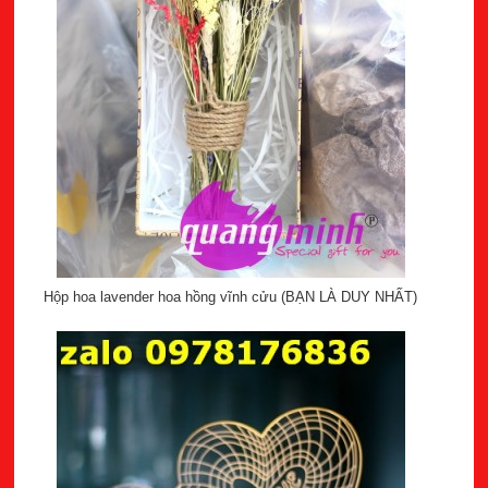
Hộp hoa lavender hoa hồng vĩnh cửu (BẠN LÀ DUY NHẤT)