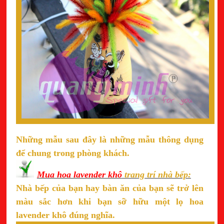
Những mẫu sau đây là những mẫu thông dụng
để chung trong phòng khách.
Mua hoa lavender khô
trang trí nhà bếp:
Nhà bếp của bạn hay bàn ăn của bạn sẽ trở lên
màu sắc hơn khi bạn sỡ hữu một lọ hoa
lavender khô đúng nghĩa.