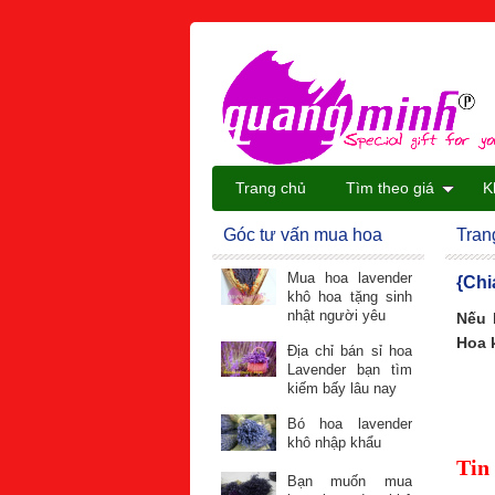
Trang chủ
Tìm theo giá
K
Góc tư vấn mua hoa
Tran
Mua hoa lavender
{Chi
khô hoa tặng sinh
nhật người yêu
Nếu 
Hoa 
Địa chỉ bán sỉ hoa
Lavender bạn tìm
kiếm bấy lâu nay
Bó hoa lavender
khô nhập khẩu
Tin
Bạn muốn mua