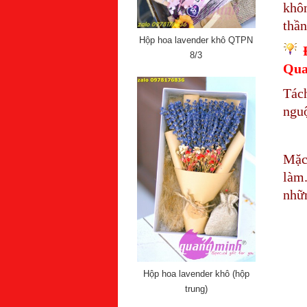
khô
thần
Hộp hoa lavender khô QTPN
8/3
Qua
Tách
nguộ
Mặc 
làm
nhữn
Hộp hoa lavender khô (hộp
trung)