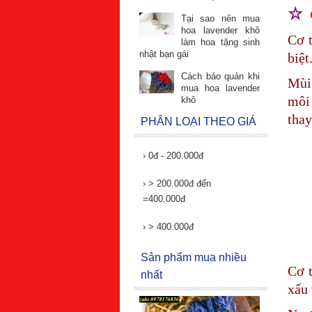
☆
Tại sao nên mua
hoa lavender khô
Cơ 
làm hoa tặng sinh
nhật bạn gái
biệt
Cách bảo quản khi
Mùi 
mua hoa lavender
môi 
khô
thay
PHÂN LOẠI THEO GIÁ
›
0đ - 200.000đ
›
> 200.000đ đến
=400.000đ
›
> 400.000đ
Sản phẩm mua nhiều
Cơ t
nhất
xấu