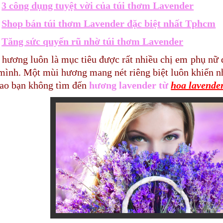
>
3 công dụng tuyệt vời của túi thơm Lavender
>
Shop bán túi thơm Lavender đặc biệt nhất Tphcm
>
Tăng sức quyến rũ nhờ túi thơm Lavender
hương luôn là mục tiêu được rất nhiều chị em phụ nữ
mình. Một mùi hương mang nét riêng biệt luôn khiến nh
sao bạn không tìm đến
hương lavender từ
hoa lavende