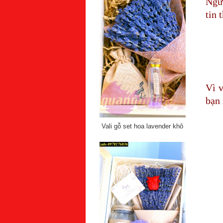
Ngư
tin 
Vì 
bạn 
Vali gỗ set hoa lavender khô