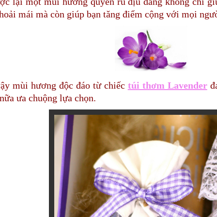
ợc lại một mùi hương quyến rũ dịu dàng không chỉ gi
thoải mái mà còn giúp bạn tăng điểm cộng với mọi ngườ
vậy mùi hương độc đáo từ chiếc
túi thơm Lavender
đa
nữa ưa chuộng lựa chọn.