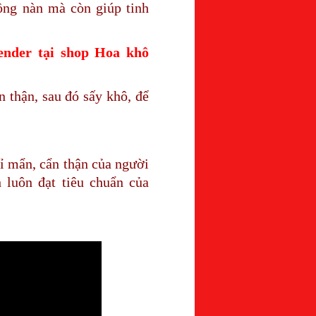
ồng nàn mà còn giúp tinh
ender tại shop Hoa khô
 thận, sau đó sấy khô, để
tỉ mẩn, cẩn thận của người
luôn đạt tiêu chuẩn của