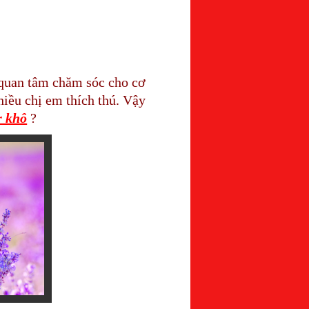
 quan tâm chăm sóc cho cơ
iều chị em thích thú. Vậy
r khô
?