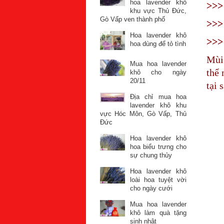
hoa lavender khô
>>
khu vực Thủ Đức,
Gò Vấp ven thành phố
>>
Hoa lavender khô
>>
hoa dùng để tỏ tình
Mùi 
Mua hoa lavender
thể 
khô cho ngày
20/11
tại 
Địa chỉ mua hoa
lavender khô khu
vực Hóc Môn, Gò Vấp, Thủ
Đức
Hoa lavender khô
hoa biểu trưng cho
sự chung thủy
Hoa lavender khô
loài hoa tuyệt vời
cho ngày cưới
Mua hoa lavender
khô làm quà tặng
sinh nhật