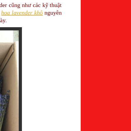
er cũng như các kỹ thuật
h
hoa lavender khô
nguyên
ày.