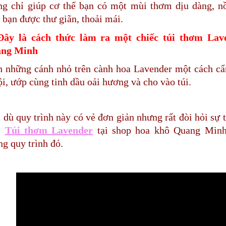
ng chỉ giúp cơ thể bạn có một mùi thơm dịu dàng, n
 bạn được thư giãn, thoải mái.
Đây là cách thức làm ra một chiếc túi thơm Lav
ng Minh
 những cánh nhỏ trên cành hoa Lavender một cách cẩn
i, ướp cùng tinh dầu oải hương và cho vào túi.
dù quy trình này có vẻ đơn giản nhưng rất đòi hỏi sự 
.
Túi thơm Lavender
tại shop hoa khô Quang Minh 
g quy trình đó.