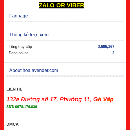
ZALO OR VIBER
Fanpage
Thống kê lượt xem
Tổng truy cập
3,686,367
Đang online
2
About hoalavender.com
LIÊN HỆ
132a Đường số 17, Phường 11, Gò Vấp
Bản quyền thuộc về hoalavender.com
- Powered by
IM Group
SĐT: 0978.176.836
DMCA